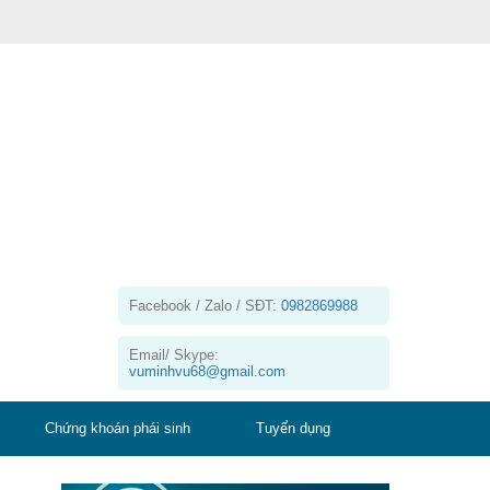
Facebook / Zalo / SĐT:
0982869988
Email/ Skype:
vuminhvu68@gmail.com
Chứng khoán phái sinh
Tuyển dụng