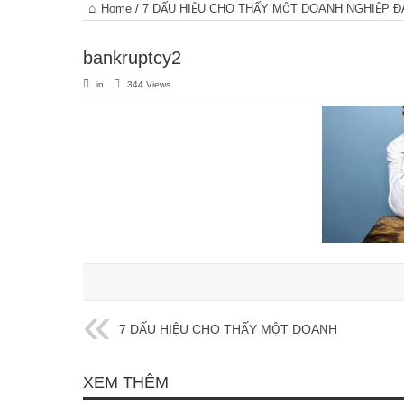
Trang
Home
/
7 DẤU HIỆU CHO THẤY MỘT DOANH NGHIỆP 
chủ
bankruptcy2
in
344 Views
7 DẤU HIỆU CHO THẤY MỘT DOANH
NGHIỆP ĐANG TRÊN BỜ VỰC PHÁ
SẢN
XEM THÊM