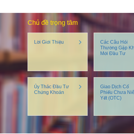
Chủ đề trọng tâm
Lời Giới Thiệu
Các Câu Hỏi
Thường Gặp Kh
Mới Đầu Tư
Ủy Thác Đầu Tư
Giao Dịch Cổ
Chứng Khoán
Phiếu Chưa Ni
Yết (OTC)