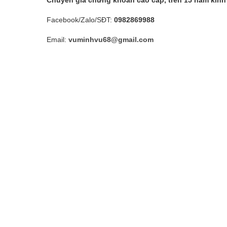
Chuyên gia chứng khoán cao cấp, trên 15 năm kinh
Facebook/Zalo/SĐT:
0982869988
Email:
vuminhvu68@gmail.com