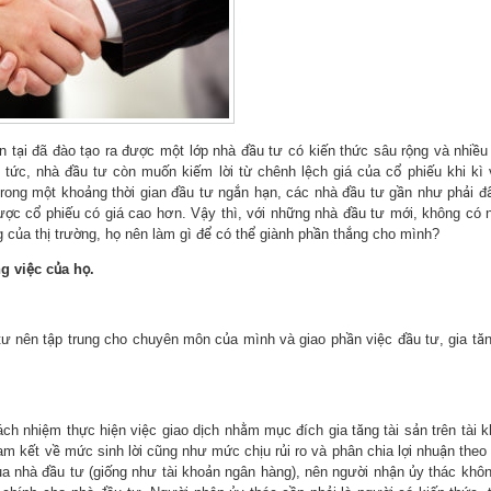
 tại đã đào tạo ra được một lớp nhà đầu tư có kiến thức sâu rộng và nhiều
 tức, nhà đầu tư còn muốn kiếm lời từ chênh lệch giá của cổ phiếu khi kì
rong một khoảng thời gian đầu tư ngắn hạn, các nhà đầu tư gần như phải đấ
ược cổ phiếu có giá cao hơn. Vậy thì, với những nhà đầu tư mới, không có 
g của thị trường, họ nên làm gì để có thể giành phần thắng cho mình?
 việc của họ.
 tư nên tập trung cho chuyên môn của mình và giao phần việc đầu tư, gia tăn
ch nhiệm thực hiện việc giao dịch nhằm mục đích gia tăng tài sản trên tài 
am kết về mức sinh lời cũng như mức chịu rủi ro và phân chia lợi nhuận theo
của nhà đầu tư (giống như tài khoản ngân hàng), nên người nhận ủy thác khô