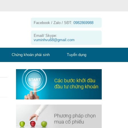
Facebook / Zalo / SĐT:
0982869988
Email/ Skype:
vuminhvu68@gmail.com
Chứng khoán phái sinh
Tuyển dụng