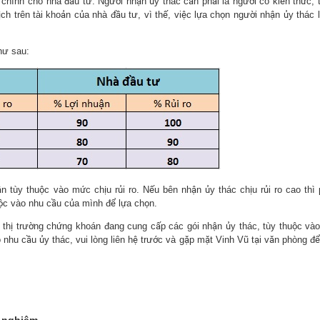
 chính cho nhà đầu tư. Người nhận ủy thác cần phải là người có kiến thức, 
h trên tài khoản của nhà đầu tư, vì thế, việc lựa chọn người nhận ủy thác l
hư sau:
n tùy thuộc vào mức chịu rủi ro. Nếu bên nhận ủy thác chịu rủi ro cao thì
uộc vào nhu cầu của mình để lựa chọn.
n thị trường chứng khoán đang cung cấp các gói nhận ủy thác, tùy thuộc và
 nhu cầu ủy thác, vui lòng liên hệ trước và gặp mặt Vinh Vũ tại văn phòng để