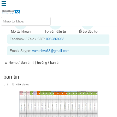
☰
Trang chủ
Kiến thức chứng khoán
Mở tài khoản
Tư vấn đầu tư
Hỗ trợ đầu tư
Facebook / Zalo / SĐT:
0982869988
Kinh nghiệm đầu tư
Tin tức – báo cáo phân tích
Email/ Skype:
vuminhvu68@gmail.com
Sản phẩm – dịch vụ
Home
/
Bản tin thị trường
/
ban tin
Chứng khoán phái sinh
Tuyển dụng
ban tin
in
479 Views