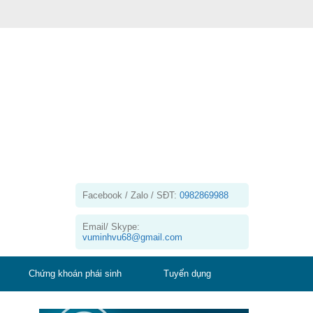
Facebook / Zalo / SĐT:
0982869988
Email/ Skype:
vuminhvu68@gmail.com
Chứng khoán phái sinh
Tuyển dụng