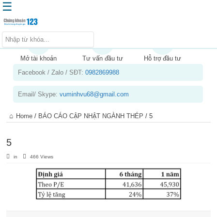
☰
Trang chủ
Kiến thức chứng khoán
Mở tài khoản
Tư vấn đầu tư
Hỗ trợ đầu tư
Facebook / Zalo / SĐT:
0982869988
Kinh nghiệm đầu tư
Tin tức – báo cáo phân tích
Email/ Skype:
vuminhvu68@gmail.com
Sản phẩm – dịch vụ
Home
/
BÁO CÁO CẬP NHẬT NGÀNH THÉP
/
5
Chứng khoán phái sinh
Tuyển dụng
5
in
466 Views