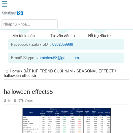
☰
Trang chủ
Kiến thức chứng khoán
Mở tài khoản
Tư vấn đầu tư
Hỗ trợ đầu tư
Facebook / Zalo / SĐT:
0982869988
Kinh nghiệm đầu tư
Tin tức – báo cáo phân tích
Email/ Skype:
vuminhvu68@gmail.com
Sản phẩm – dịch vụ
Home
/
BẮT KỊP TREND CUỐI NĂM - SEASONAL EFFECT
/
Chứng khoán phái sinh
halloween effects5
Tuyển dụng
halloween effects5
in
578 Views