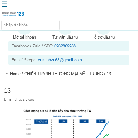
☰
Trang chủ
Kiến thức chứng khoán
Mở tài khoản
Tư vấn đầu tư
Hỗ trợ đầu tư
Facebook / Zalo / SĐT:
0982869988
Kinh nghiệm đầu tư
Tin tức – báo cáo phân tích
Email/ Skype:
vuminhvu68@gmail.com
Sản phẩm – dịch vụ
Home
/
CHIẾN TRANH THƯƠNG MẠI MỸ - TRUNG
/
13
Chứng khoán phái sinh
Tuyển dụng
13
in
331 Views