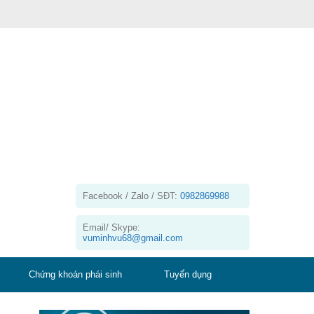
Facebook / Zalo / SĐT:
0982869988
Email/ Skype:
vuminhvu68@gmail.com
Chứng khoán phái sinh
Tuyển dụng