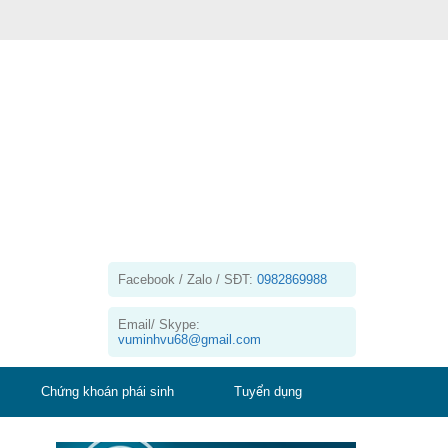
Facebook / Zalo / SĐT:
0982869988
Email/ Skype:
vuminhvu68@gmail.com
Chứng khoán phái sinh
Tuyển dụng