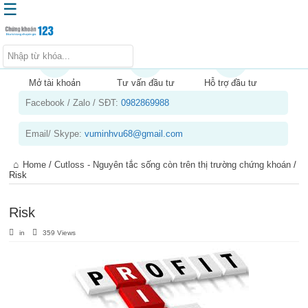
☰
Trang chủ
Kiến thức chứng khoán
Mở tài khoản
Tư vấn đầu tư
Hỗ trợ đầu tư
Facebook / Zalo / SĐT:
0982869988
Kinh nghiệm đầu tư
Tin tức – báo cáo phân tích
Email/ Skype:
vuminhvu68@gmail.com
Sản phẩm – dịch vụ
Home
/
Cutloss - Nguyên tắc sống còn trên thị trường chứng khoán
/
Chứng khoán phái sinh
Risk
Tuyển dụng
Risk
in
359 Views