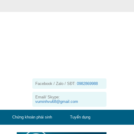
Facebook / Zalo / SĐT:
0982869988
Email/ Skype:
vuminhvu68@gmail.com
Chứng khoán phái sinh
Tuyển dụng