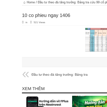
Trang
Home
/
Đầu tư theo đà tăng trưởng: Bảng tra cứu 99 cổ ph
chủ
10 co phieu ngay 1406
in
521 Views
Đầu tư theo đà tăng trưởng: Bảng tra
cứu 99 cổ phiếu tốt nhất (26/12/2019)
XEM THÊM