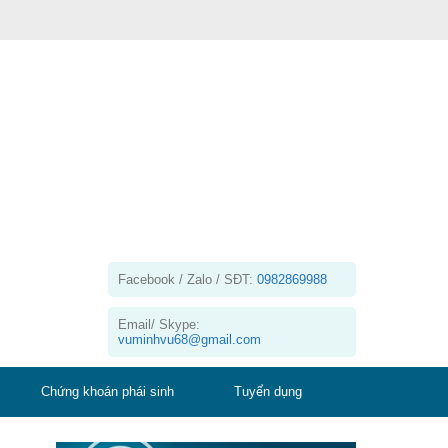
Facebook / Zalo / SĐT:
0982869988
Email/ Skype:
vuminhvu68@gmail.com
Chứng khoán phái sinh
Tuyển dụng