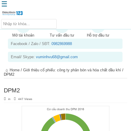
☰
Trang chủ
Kiến thức chứng khoán
Mở tài khoản
Tư vấn đầu tư
Hỗ trợ đầu tư
Facebook / Zalo / SĐT:
0982869988
Kinh nghiệm đầu tư
Tin tức – báo cáo phân tích
Email/ Skype:
vuminhvu68@gmail.com
Sản phẩm – dịch vụ
Home
/
Giới thiệu cổ phiếu: công ty phân bón và hóa chất dầu khí
/
Chứng khoán phái sinh
DPM2
Tuyển dụng
DPM2
in
447 Views