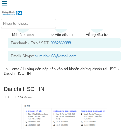
☰
Trang chủ
Kiến thức chứng khoán
Mở tài khoản
Tư vấn đầu tư
Hỗ trợ đầu tư
Facebook / Zalo / SĐT:
0982869988
Kinh nghiệm đầu tư
Tin tức – báo cáo phân tích
Email/ Skype:
vuminhvu68@gmail.com
Sản phẩm – dịch vụ
Home
/
Hướng dẫn nộp tiền vào tài khoản chứng khoán tại HSC.
/
Chứng khoán phái sinh
Dia chi HSC HN
Tuyển dụng
Dia chi HSC HN
in
669 Views