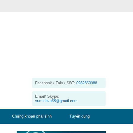
Facebook / Zalo / SĐT:
0982869988
Email/ Skype:
vuminhvu68@gmail.com
Chứng khoán phái sinh
Tuyển dụng