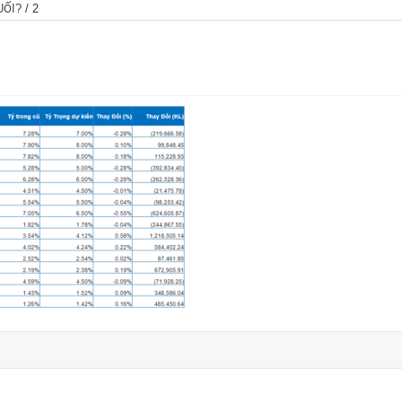
UỐI?
/
2