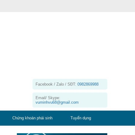
Facebook / Zalo / SĐT:
0982869988
Email/ Skype:
vuminhvu68@gmail.com
Chứng khoán phái sinh
Tuyển dụng