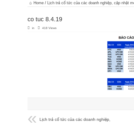
Trang
Home
/
Lịch trả cổ tức của các doanh nghiệp, cập nhật m
chủ
co tuc 8.4.19
in
418 Views
Lịch trả cổ tức của các doanh nghiệp,
cập nhật mới nhất ngày 20/01/2020