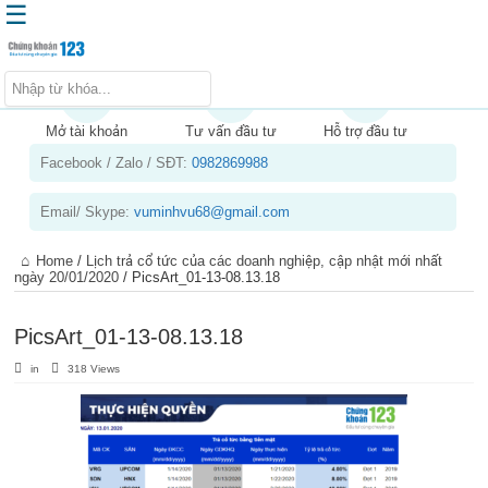
☰
Trang chủ
Kiến thức chứng khoán
Mở tài khoản
Tư vấn đầu tư
Hỗ trợ đầu tư
Facebook / Zalo / SĐT:
0982869988
Kinh nghiệm đầu tư
Tin tức – báo cáo phân tích
Email/ Skype:
vuminhvu68@gmail.com
Sản phẩm – dịch vụ
Home
/
Lịch trả cổ tức của các doanh nghiệp, cập nhật mới nhất
Chứng khoán phái sinh
ngày 20/01/2020
/
PicsArt_01-13-08.13.18
Tuyển dụng
PicsArt_01-13-08.13.18
in
318 Views