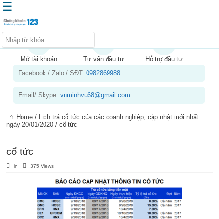
☰
Trang chủ
Kiến thức chứng khoán
Mở tài khoản
Tư vấn đầu tư
Hỗ trợ đầu tư
Facebook / Zalo / SĐT:
0982869988
Kinh nghiệm đầu tư
Tin tức – báo cáo phân tích
Email/ Skype:
vuminhvu68@gmail.com
Sản phẩm – dịch vụ
Home
/
Lịch trả cổ tức của các doanh nghiệp, cập nhật mới nhất
Chứng khoán phái sinh
ngày 20/01/2020
/
cổ tức
Tuyển dụng
cổ tức
in
375 Views