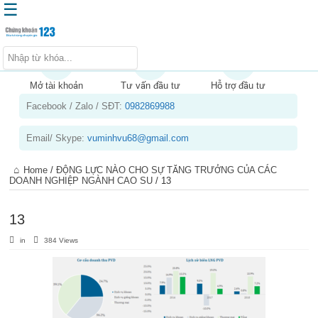
☰
Trang chủ
Kiến thức chứng khoán
Mở tài khoản
Tư vấn đầu tư
Hỗ trợ đầu tư
Facebook / Zalo / SĐT:
0982869988
Kinh nghiệm đầu tư
Tin tức – báo cáo phân tích
Email/ Skype:
vuminhvu68@gmail.com
Sản phẩm – dịch vụ
Home
/
ĐỘNG LỰC NÀO CHO SỰ TĂNG TRƯỞNG CỦA CÁC
Chứng khoán phái sinh
DOANH NGHIỆP NGÀNH CAO SU
/
13
Tuyển dụng
13
in
384 Views