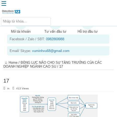
☰
Trang chủ
Kiến thức chứng khoán
Mở tài khoản
Tư vấn đầu tư
Hỗ trợ đầu tư
Facebook / Zalo / SĐT:
0982869988
Kinh nghiệm đầu tư
Tin tức – báo cáo phân tích
Email/ Skype:
vuminhvu68@gmail.com
Sản phẩm – dịch vụ
Home
/
ĐỘNG LỰC NÀO CHO SỰ TĂNG TRƯỞNG CỦA CÁC
Chứng khoán phái sinh
DOANH NGHIỆP NGÀNH CAO SU
/
17
Tuyển dụng
17
in
413 Views