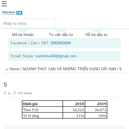
☰
Trang chủ
Kiến thức chứng khoán
Mở tài khoản
Tư vấn đầu tư
Hỗ trợ đầu tư
Facebook / Zalo / SĐT:
0982869988
Kinh nghiệm đầu tư
Tin tức – báo cáo phân tích
Email/ Skype:
vuminhvu68@gmail.com
Sản phẩm – dịch vụ
Home
/
NGÀNH THỦY SẢN VÀ NHỮNG TRIỂN VỌNG DÀI HẠN
/
5
Chứng khoán phái sinh
Tuyển dụng
5
in
371 Views