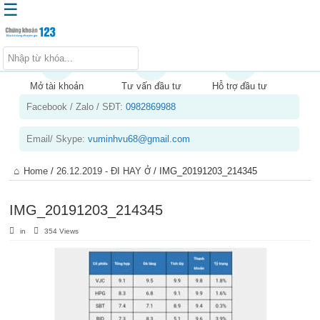
☰
Trang chủ
Kiến thức chứng khoán
Mở tài khoản
Tư vấn đầu tư
Hỗ trợ đầu tư
Facebook / Zalo / SĐT:
0982869988
Kinh nghiệm đầu tư
Tin tức – báo cáo phân tích
Email/ Skype:
vuminhvu68@gmail.com
Sản phẩm – dịch vụ
Home
/
26.12.2019 - ĐI HAY Ở
/
IMG_20191203_214345
Chứng khoán phái sinh
Tuyển dụng
IMG_20191203_214345
in
354 Views