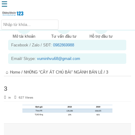
☰
Trang chủ
Kiến thức chứng khoán
Mở tài khoản
Tư vấn đầu tư
Hỗ trợ đầu tư
Facebook / Zalo / SĐT:
0982869988
Kinh nghiệm đầu tư
Tin tức – báo cáo phân tích
Email/ Skype:
vuminhvu68@gmail.com
Sản phẩm – dịch vụ
Home
/
NHỮNG “CÂY ÁT CHỦ BÀI” NGÀNH BÁN LẺ
/
3
Chứng khoán phái sinh
Tuyển dụng
3
in
627 Views