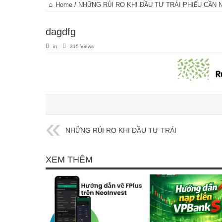
Trang
Home
/
NHỮNG RỦI RO KHI ĐẦU TƯ TRÁI PHIẾU CẦN 
chủ
dagdfg
in
315 Views
NHỮNG RỦI RO KHI ĐẦU TƯ TRÁI
PHIẾU CẦN NẮM RÕ!
XEM THÊM