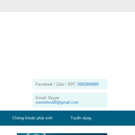
Facebook / Zalo / SĐT:
0982869988
Email/ Skype:
vuminhvu68@gmail.com
Chứng khoán phái sinh
Tuyển dụng