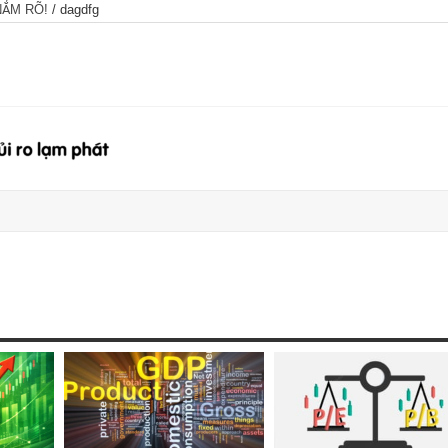
NẮM RÕ!
/
dagdfg