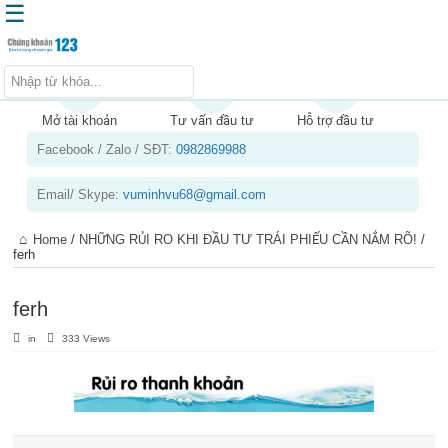
☰
Trang chủ
Kiến thức chứng khoán
Mở tài khoản
Tư vấn đầu tư
Hỗ trợ đầu tư
Facebook / Zalo / SĐT:
0982869988
Kinh nghiệm đầu tư
Tin tức – báo cáo phân tích
Email/ Skype:
vuminhvu68@gmail.com
Sản phẩm – dịch vụ
Home
/
NHỮNG RỦI RO KHI ĐẦU TƯ TRÁI PHIẾU CẦN NẮM RÕ!
/
Chứng khoán phái sinh
ferh
Tuyển dụng
ferh
in
333 Views