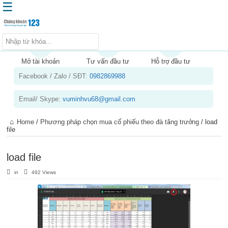
☰
Trang chủ
Kiến thức chứng khoán
Mở tài khoản
Tư vấn đầu tư
Hỗ trợ đầu tư
Facebook / Zalo / SĐT:
0982869988
Kinh nghiệm đầu tư
Tin tức – báo cáo phân tích
Email/ Skype:
vuminhvu68@gmail.com
Sản phẩm – dịch vụ
Home
/
Phương pháp chọn mua cổ phiếu theo đà tăng trưởng
/
load
Chứng khoán phái sinh
file
Tuyển dụng
load file
in
492 Views