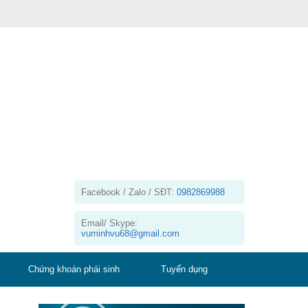
Facebook / Zalo / SĐT:
0982869988
Email/ Skype:
vuminhvu68@gmail.com
Chứng khoán phái sinh
Tuyển dụng