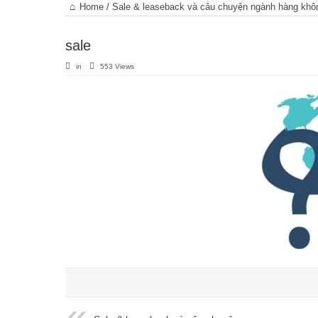
Trang
Home
/
Sale & leaseback và câu chuyện ngành hàng khô
chủ
sale
in
553 Views