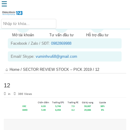
☰
Trang chủ
Kiến thức chứng khoán
Mở tài khoản
Tư vấn đầu tư
Hỗ trợ đầu tư
Facebook / Zalo / SĐT:
0982869988
Kinh nghiệm đầu tư
Tin tức – báo cáo phân tích
Email/ Skype:
vuminhvu68@gmail.com
Sản phẩm – dịch vụ
Home
/
SECTOR REVIEW STOCK – PICK 2019
/
12
Chứng khoán phái sinh
Tuyển dụng
12
in
386 Views