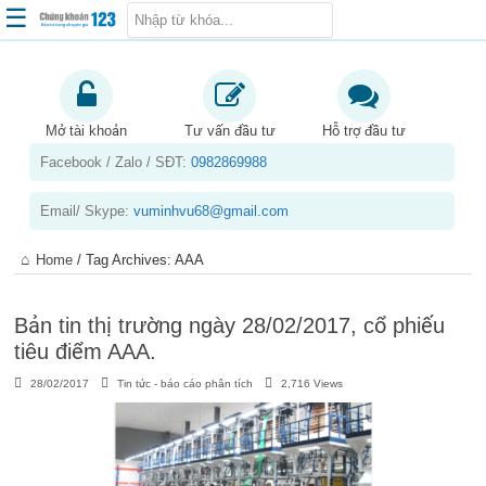
☰
Trang chủ
Kiến thức chứng khoán
Mở tài khoản
Tư vấn đầu tư
Hỗ trợ đầu tư
Facebook / Zalo / SĐT:
0982869988
Kinh nghiệm đầu tư
Tin tức – báo cáo phân tích
Email/ Skype:
vuminhvu68@gmail.com
Sản phẩm – dịch vụ
Home
/
Tag Archives: AAA
Chứng khoán phái sinh
Tuyển dụng
Bản tin thị trường ngày 28/02/2017, cổ phiếu
tiêu điểm AAA.
28/02/2017
Tin tức - báo cáo phân tích
2,716 Views