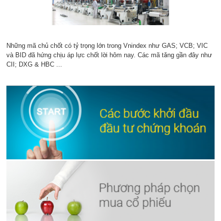
Những mã chủ chốt có tỷ trọng lớn trong Vnindex như GAS; VCB; VIC
và BID đã hứng chịu áp lực chốt lời hôm nay. Các mã tăng gần đây như
CII; DXG & HBC ...