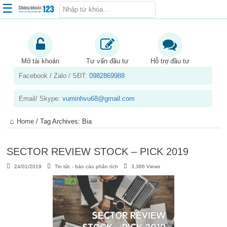
☰
Trang chủ
Kiến thức chứng khoán
Mở tài khoản
Tư vấn đầu tư
Hỗ trợ đầu tư
Facebook / Zalo / SĐT:
0982869988
Kinh nghiệm đầu tư
Tin tức – báo cáo phân tích
Email/ Skype:
vuminhvu68@gmail.com
Sản phẩm – dịch vụ
Home
/
Tag Archives: Bia
Chứng khoán phái sinh
Tuyển dụng
SECTOR REVIEW STOCK – PICK 2019
24/01/2019
Tin tức - báo cáo phân tích
3,386 Views