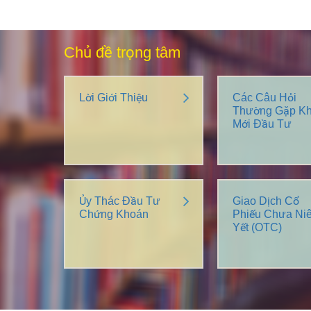
Chủ đề trọng tâm
Lời Giới Thiệu
Các Câu Hỏi
Thường Gặp Kh
Mới Đầu Tư
Ủy Thác Đầu Tư
Giao Dịch Cổ
Chứng Khoán
Phiếu Chưa Ni
Yết (OTC)