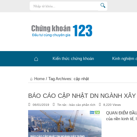
Trang chủ
Kiến thức chứng khoán
Kinh nghiệm đầu tư
Tin tức – báo cáo phân tích
Kiến thức chứng khoán
Kinh nghiệm 
Sản phẩm – dịch vụ
Chứng khoán phái sinh
Trang
Home
/
Tag Archives: cập nhật
Tuyển dụng
chủ
BÁO CÁO CẬP NHẬT DN NGÀNH XÂY 
06/01/2019
Tin tức - báo cáo phân tích
8,220 Views
QUAN ĐIỂM ĐẦU T
của nền kinh tế,