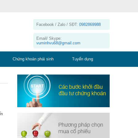
Facebook / Zalo / SĐT:
0982869988
Email/ Skype:
vuminhvu68@gmail.com
Chứng khoán phái sinh
Tuyển dụng
ển