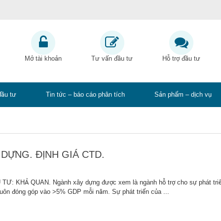
Mở tài khoản
Tư vấn đầu tư
Hỗ trợ đầu tư
đầu tư
Tin tức – báo cáo phân tích
Sản phẩm – dịch vụ
DỰNG. ĐỊNH GIÁ CTD.
Ư: KHẢ QUAN. Ngành xây dựng được xem là ngành hỗ trợ cho sự phát tri
 luôn đóng góp vào >5% GDP mỗi năm. Sự phát triển của ...