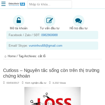
☰
Trang chủ
Kiến thức chứng khoán
Mở tài khoản
Tư vấn đầu tư
Hỗ trợ đầu tư
Facebook / Zalo / SĐT:
0982869988
Kinh nghiệm đầu tư
Tin tức – báo cáo phân tích
Email/ Skype:
vuminhvu68@gmail.com
Sản phẩm – dịch vụ
Home
/
Tag Archives: cắt lỗ
Chứng khoán phái sinh
Tuyển dụng
Cutloss – Nguyên tắc sống còn trên thị trường
chứng khoán
03/03/2017
Kinh nghiệm đầu tư
3,232 Views