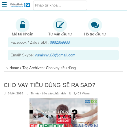
☰
Trang chủ
Kiến thức chứng khoán
Mở tài khoản
Tư vấn đầu tư
Hỗ trợ đầu tư
Facebook / Zalo / SĐT:
0982869988
Kinh nghiệm đầu tư
Tin tức – báo cáo phân tích
Email/ Skype:
vuminhvu68@gmail.com
Sản phẩm – dịch vụ
Home
/
Tag Archives: Cho vay tiêu dùng
Chứng khoán phái sinh
Tuyển dụng
CHO VAY TIÊU DÙNG SẼ RA SAO?
04/04/2019
Tin tức - báo cáo phân tích
3,453 Views