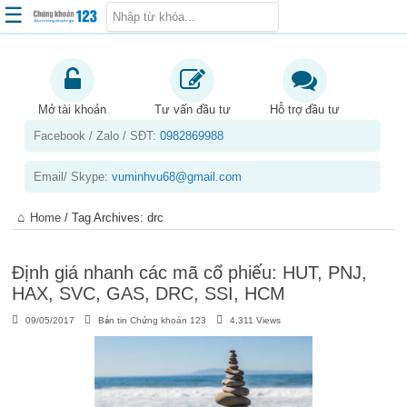
☰
Trang chủ
Kiến thức chứng khoán
Mở tài khoản
Tư vấn đầu tư
Hỗ trợ đầu tư
Facebook / Zalo / SĐT:
0982869988
Kinh nghiệm đầu tư
Tin tức – báo cáo phân tích
Email/ Skype:
vuminhvu68@gmail.com
Sản phẩm – dịch vụ
Home
/
Tag Archives: drc
Chứng khoán phái sinh
Tuyển dụng
Định giá nhanh các mã cổ phiếu: HUT, PNJ,
HAX, SVC, GAS, DRC, SSI, HCM
09/05/2017
Bản tin Chứng khoán 123
4,311 Views