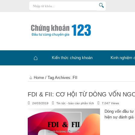
Trang chủ
Kiến thức chứng khoán
Kinh nghiệm đầu tư
Tin tức – báo cáo phân tích
Kiến thức chứng khoán
Kinh nghiệm 
Sản phẩm – dịch vụ
Chứng khoán phái sinh
Trang
Home
/
Tag Archives: FII
Tuyển dụng
chủ
FDI & FII: CƠ HỘI TỪ DÒNG VỐN NG
24/03/2019
Tin tức - báo cáo phân tích
7,047 Views
Dòng vốn đầu tư n
hiện sự đánh giá 