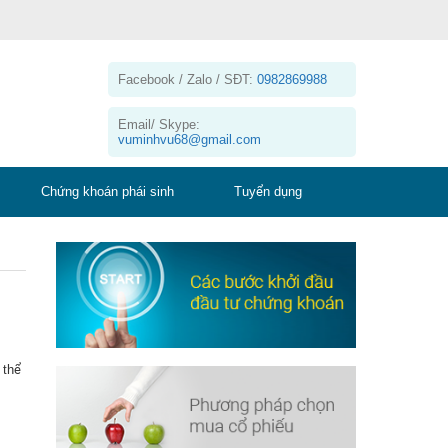
Facebook / Zalo / SĐT:
0982869988
Email/ Skype:
vuminhvu68@gmail.com
Chứng khoán phái sinh
Tuyển dụng
 thể