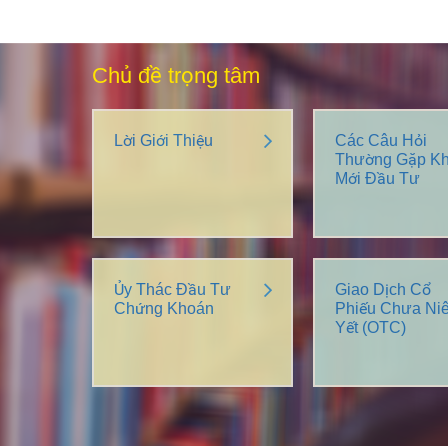
Chủ đề trọng tâm
Lời Giới Thiệu
Các Câu Hỏi
Thường Gặp Kh
Mới Đầu Tư
Ủy Thác Đầu Tư
Giao Dịch Cổ
Chứng Khoán
Phiếu Chưa Ni
Yết (OTC)