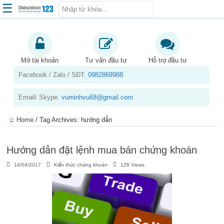
☰
Trang chủ
Kiến thức chứng khoán
Mở tài khoản
Tư vấn đầu tư
Hỗ trợ đầu tư
Facebook / Zalo / SĐT:
0982869988
Kinh nghiệm đầu tư
Tin tức – báo cáo phân tích
Email/ Skype:
vuminhvu68@gmail.com
Sản phẩm – dịch vụ
Home
/
Tag Archives: hướng dẫn
Chứng khoán phái sinh
Tuyển dụng
Hướng dẫn đặt lệnh mua bán chứng khoán
14/04/2017
Kiến thức chứng khoán
128 Views