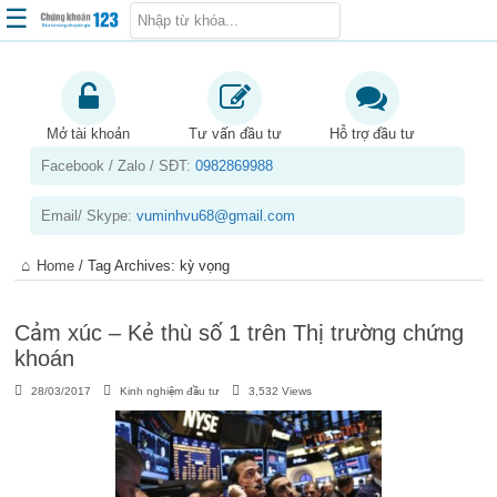
☰
Trang chủ
Kiến thức chứng khoán
Mở tài khoản
Tư vấn đầu tư
Hỗ trợ đầu tư
Facebook / Zalo / SĐT:
0982869988
Kinh nghiệm đầu tư
Tin tức – báo cáo phân tích
Email/ Skype:
vuminhvu68@gmail.com
Sản phẩm – dịch vụ
Home
/
Tag Archives: kỳ vọng
Chứng khoán phái sinh
Tuyển dụng
Cảm xúc – Kẻ thù số 1 trên Thị trường chứng
khoán
28/03/2017
Kinh nghiệm đầu tư
3,532 Views