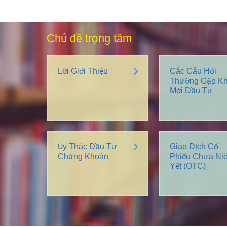
Chủ đề trọng tâm
Lời Giới Thiệu
Các Câu Hỏi
Thường Gặp Kh
Mới Đầu Tư
Ủy Thác Đầu Tư
Giao Dịch Cổ
Chứng Khoán
Phiếu Chưa Ni
Yết (OTC)