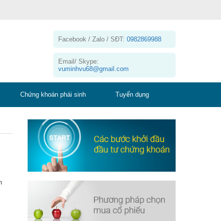
Facebook / Zalo / SĐT:
0982869988
Email/ Skype:
vuminhvu68@gmail.com
Chứng khoán phái sinh
Tuyển dụng
n