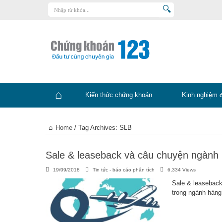
Trang chủ
Kiến thức chứng khoán
Kinh nghiệm đầu tư
Tin tức – báo cáo phân tích
Kiến thức chứng khoán
Kinh nghiệm 
Sản phẩm – dịch vụ
Chứng khoán phái sinh
Trang
Home
/
Tag Archives: SLB
Tuyển dụng
chủ
Sale & leaseback và câu chuyện ngành
19/09/2018
Tin tức - báo cáo phân tích
6,334 Views
Sale & leaseback 
trong ngành hàng 