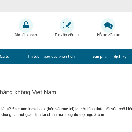
Mở tài khoản
Tư vấn đầu tư
Hỗ trợ đầu tư
đầu tư
Tin tức – báo cáo phân tích
Sản phẩm – dịch vụ
 hàng không Việt Nam
là gì? Sale and leaseback (bán và thuê lại) là một hình thức hết sức phổ biế
không, là một giao dịch tài chính mà trong đó một người bán ...