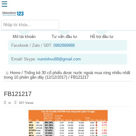
☰
Trang chủ
Kiến thức chứng khoán
Mở tài khoản
Tư vấn đầu tư
Hỗ trợ đầu tư
Facebook / Zalo / SĐT:
0982869988
Kinh nghiệm đầu tư
Tin tức – báo cáo phân tích
Email/ Skype:
vuminhvu68@gmail.com
Sản phẩm – dịch vụ
Home
/
Thống kê 30 cổ phiếu được nước ngoài mua ròng nhiều nhất
Chứng khoán phái sinh
trong 10 phiên gần đây (12/12/2017)
/
FB121217
Tuyển dụng
FB121217
in
357 Views