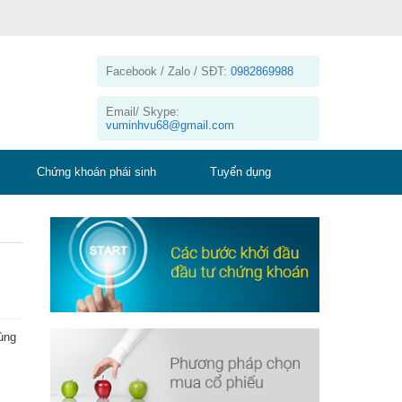
Facebook / Zalo / SĐT:
0982869988
Email/ Skype:
vuminhvu68@gmail.com
Chứng khoán phái sinh
Tuyển dụng
ùng