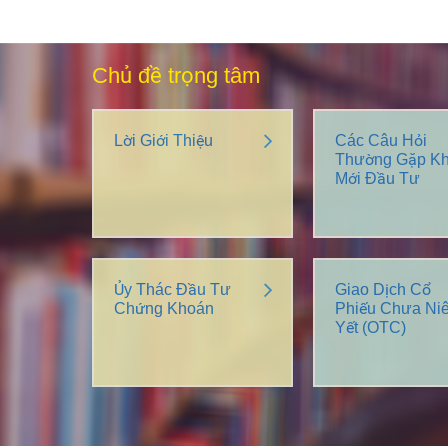
Chủ đề trọng tâm
Lời Giới Thiệu
Các Câu Hỏi
Thường Gặp Kh
Mới Đầu Tư
Ủy Thác Đầu Tư
Giao Dịch Cổ
Chứng Khoán
Phiếu Chưa Ni
Yết (OTC)