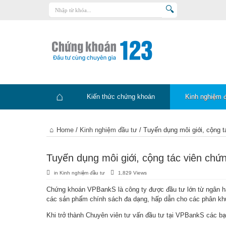
Trang chủ
Kiến thức chứng khoán
Kinh nghiệm đầu tư
Tin tức – báo cáo phân tích
Kiến thức chứng khoán
Kinh nghiệm 
Sản phẩm – dịch vụ
Chứng khoán phái sinh
Trang
Home
/
Kinh nghiệm đầu tư
/
Tuyển dụng môi giới, cộng t
Tuyển dụng
chủ
Tuyển dụng môi giới, cộng tác viên chứ
in
Kinh nghiệm đầu tư
1,829 Views
Chứng khoán VPBankS là công ty được đầu tư lớn từ ngân hà
các sản phẩm chính sách đa dạng, hấp dẫn cho các phân khúc
Khi trở thành Chuyên viên tư vấn đầu tư tại VPBankS các bạ