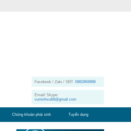
Facebook / Zalo / SĐT:
0982869988
Email/ Skype:
vuminhvu68@gmail.com
Chứng khoán phái sinh
Tuyển dụng