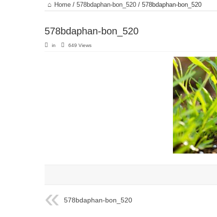
Trang
Home
/
578bdaphan-bon_520
/
578bdaphan-bon_520
chủ
578bdaphan-bon_520
in
649 Views
578bdaphan-bon_520