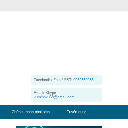
Facebook / Zalo / SĐT:
0982869988
Email/ Skype:
vuminhvu68@gmail.com
Chứng khoán phái sinh
Tuyển dụng