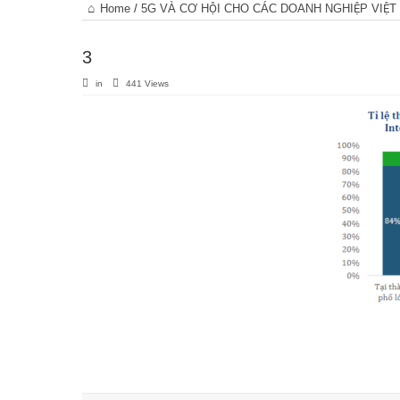
Trang
Home
/
5G VÀ CƠ HỘI CHO CÁC DOANH NGHIỆP VIỆT
chủ
3
in
441 Views