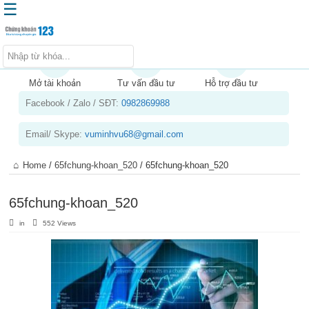
☰
Trang chủ
Kiến thức chứng khoán
Mở tài khoản
Tư vấn đầu tư
Hỗ trợ đầu tư
Facebook / Zalo / SĐT:
0982869988
Kinh nghiệm đầu tư
Tin tức – báo cáo phân tích
Email/ Skype:
vuminhvu68@gmail.com
Sản phẩm – dịch vụ
Home
/
65fchung-khoan_520
/
65fchung-khoan_520
Chứng khoán phái sinh
Tuyển dụng
65fchung-khoan_520
in
552 Views