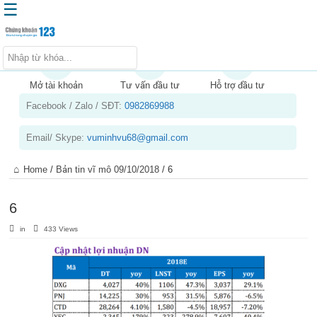
☰
Trang chủ
Kiến thức chứng khoán
Mở tài khoản
Tư vấn đầu tư
Hỗ trợ đầu tư
Facebook / Zalo / SĐT:
0982869988
Kinh nghiệm đầu tư
Tin tức – báo cáo phân tích
Email/ Skype:
vuminhvu68@gmail.com
Sản phẩm – dịch vụ
Home
/
Bản tin vĩ mô 09/10/2018
/
6
Chứng khoán phái sinh
Tuyển dụng
6
in
433 Views