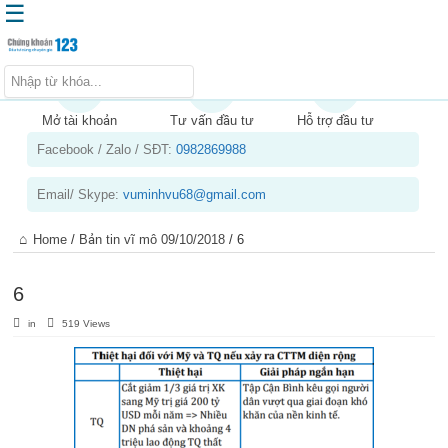
☰
Trang chủ
Kiến thức chứng khoán
Mở tài khoản
Tư vấn đầu tư
Hỗ trợ đầu tư
Facebook / Zalo / SĐT:
0982869988
Kinh nghiệm đầu tư
Tin tức – báo cáo phân tích
Email/ Skype:
vuminhvu68@gmail.com
Sản phẩm – dịch vụ
Home
/
Bản tin vĩ mô 09/10/2018
/
6
Chứng khoán phái sinh
Tuyển dụng
6
in
519 Views