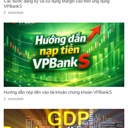
Các bước đăng ký và sử dụng Margin cao trên ứng dụng
VPBankS
16/03/2026
Hướng dẫn nộp tiền vào tài khoản chứng khoán VPBankS
22/02/2026