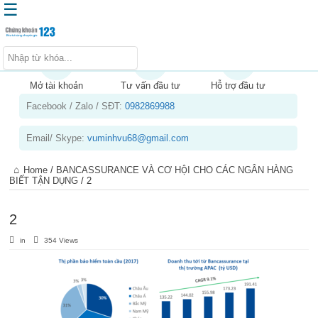
☰
Trang chủ
Kiến thức chứng khoán
Mở tài khoản
Tư vấn đầu tư
Hỗ trợ đầu tư
Facebook / Zalo / SĐT:
0982869988
Kinh nghiệm đầu tư
Tin tức – báo cáo phân tích
Email/ Skype:
vuminhvu68@gmail.com
Sản phẩm – dịch vụ
Home
/
BANCASSURANCE VÀ CƠ HỘI CHO CÁC NGÂN HÀNG
Chứng khoán phái sinh
BIẾT TẬN DỤNG
/
2
Tuyển dụng
2
in
354 Views