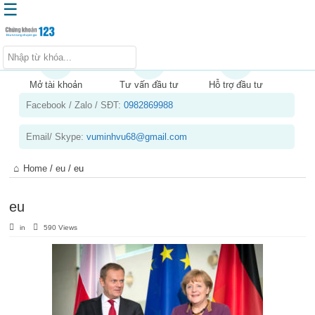
☰
Trang chủ
Kiến thức chứng khoán
Mở tài khoản
Tư vấn đầu tư
Hỗ trợ đầu tư
Facebook / Zalo / SĐT:
0982869988
Kinh nghiệm đầu tư
Tin tức – báo cáo phân tích
Email/ Skype:
vuminhvu68@gmail.com
Sản phẩm – dịch vụ
Home
/
eu
/
eu
Chứng khoán phái sinh
Tuyển dụng
eu
in
590 Views