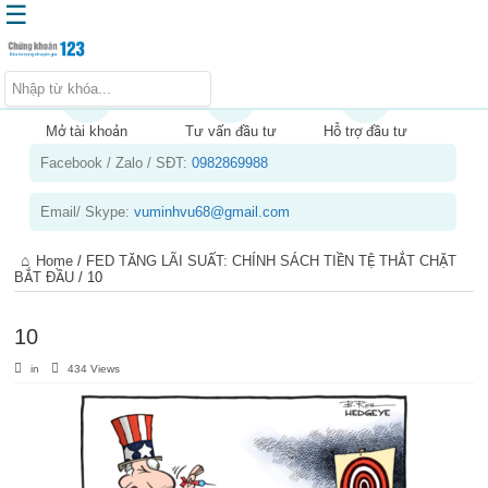
☰
Trang chủ
Kiến thức chứng khoán
Mở tài khoản
Tư vấn đầu tư
Hỗ trợ đầu tư
Facebook / Zalo / SĐT:
0982869988
Kinh nghiệm đầu tư
Tin tức – báo cáo phân tích
Email/ Skype:
vuminhvu68@gmail.com
Sản phẩm – dịch vụ
Home
/
FED TĂNG LÃI SUẤT: CHÍNH SÁCH TIỀN TỆ THẮT CHẶT
Chứng khoán phái sinh
BẮT ĐẦU
/
10
Tuyển dụng
10
in
434 Views