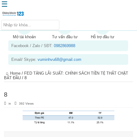
☰
Trang chủ
Kiến thức chứng khoán
Mở tài khoản
Tư vấn đầu tư
Hỗ trợ đầu tư
Facebook / Zalo / SĐT:
0982869988
Kinh nghiệm đầu tư
Tin tức – báo cáo phân tích
Email/ Skype:
vuminhvu68@gmail.com
Sản phẩm – dịch vụ
Home
/
FED TĂNG LÃI SUẤT: CHÍNH SÁCH TIỀN TỆ THẮT CHẶT
Chứng khoán phái sinh
BẮT ĐẦU
/
8
Tuyển dụng
8
in
392 Views