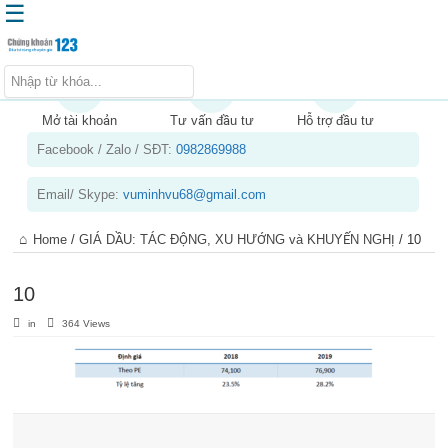
☰
Trang chủ
Kiến thức chứng khoán
Mở tài khoản
Tư vấn đầu tư
Hỗ trợ đầu tư
Facebook / Zalo / SĐT:
0982869988
Kinh nghiệm đầu tư
Tin tức – báo cáo phân tích
Email/ Skype:
vuminhvu68@gmail.com
Sản phẩm – dịch vụ
Home
/
GIÁ DẦU: TÁC ĐỘNG, XU HƯỚNG và KHUYẾN NGHỊ
/
10
Chứng khoán phái sinh
Tuyển dụng
10
in
364 Views